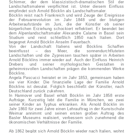
Schirmer, der dem klassizistisch-dramatischen Stil der
Landschaftsmalerei verpflichtet ist. Unter diesem Einfluss
empfindet sich Arnold Böcklin als Landschaftsmaler.
Böcklin reist nach Frankreich und wird Zeuge der Ereignisse
der Februarrevolution im Jahr 1848 und der blutigen
Arbeiteraufstände im Juni, die der Künstler ob seiner
bürgerlichen Erziehung schockiert reflektiert. Er beendet bei
dem Alpenlandschaftsmaler Alexandre Calame in Basel sein
Studium und reist schließlich 1850 nach Italien. Dort
begegnet Arnold Böcklin Anselm Feuerbach.
Von der Landschaft Italiens wird Böcklins Schaffen
beeinflusst – das Meer, die sonnendurchfluteten
Landschaften und die Zypressen tauchen später in Arbeiten
Arnold Böcklins immer wieder auf. Auch der Einfluss Heinrich
Drebers und seiner mythologischen Gestalten in
geheimnisvollen Landschaften prägen die kommenden Werke
Böcklins.
Angela Pascucci heiratet er im Jahr 1853, gemeinsam haben
sie vier Kinder. Die finanzielle Lage der Familie Arnold
Böcklins ist desulat. Folglich beschließt der Künstler, nach
Deutschland zurück zukehren.
In Hannover und Basel erhält Böcklin im Jahr 1858 erste
Aufträge. Kurzeitig lebt die Familie in München, wo zwei
seiner Kinder an Typhus erkranken. Als Arnold Böcklin im
Jahr 1860 für zwei Jahre einen Lehrauftrag in der Kunstschule
Weimar annimmt und seinen ersten großen Auftrag des
Basler Museums realisiert, verbessern sich zunehmend die
ökonomischen Verhältnisse der Familie.
Ab 1862 begibt sich Arnold Böcklin wieder nach Italien, wohnt